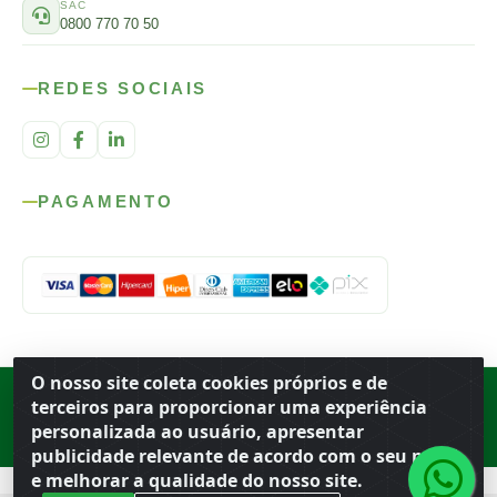
SAC
0800 770 70 50
REDES SOCIAIS
PAGAMENTO
O nosso site coleta cookies próprios e de
Rod. SP-215, s/n, km 98 — Área Rural
·
Porto Ferreira
/
SP
·
BR
· CEP
terceiros para proporcionar uma experiência
13.669-899
· CNPJ 56.679.863/0001-91
personalizada ao usuário, apresentar
© 2026 Atacado Ideal
publicidade relevante de acordo com o seu perfil
e melhorar a qualidade do nosso site.