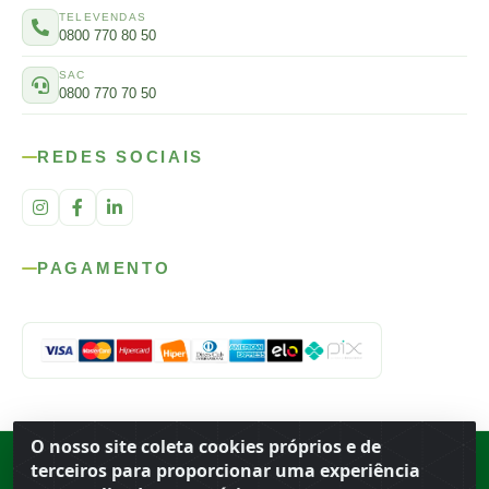
TELEVENDAS
0800 770 80 50
SAC
0800 770 70 50
REDES SOCIAIS
PAGAMENTO
O nosso site coleta cookies próprios e de
Rod. SP-215, s/n, km 98 — Área Rural
·
Porto Ferreira
/
SP
·
BR
· CEP
terceiros para proporcionar uma experiência
13.669-899
· CNPJ 56.679.863/0001-91