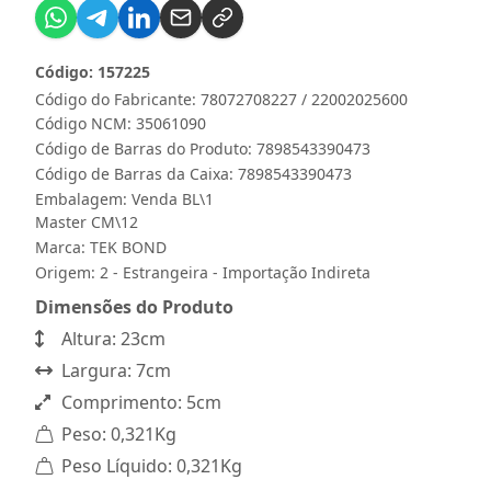
Código: 157225
Código do Fabricante: 78072708227 / 22002025600
Código NCM: 35061090
Código de Barras do Produto: 7898543390473
Código de Barras da Caixa: 7898543390473
Embalagem: Venda BL\1
Master CM\12
Marca:
TEK BOND
Origem: 2 - Estrangeira - Importação Indireta
Dimensões do Produto
Altura: 23cm
Largura: 7cm
Comprimento: 5cm
Peso: 0,321Kg
Peso Líquido: 0,321Kg