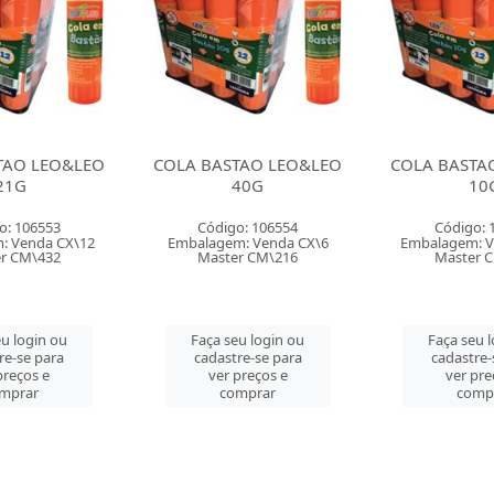
TAO LEO&LEO
COLA BASTAO LEO&LEO
COLA GEL FA
40G
10G
BIC
o: 106554
Código: 106602
Código: 
: Venda CX\6
Embalagem: Venda CX\12
Embalagem: V
r CM\216
Master CM\864
Master 
u login ou
Faça seu login ou
Faça seu 
re-se para
cadastre-se para
cadastre-
preços e
ver preços e
ver pre
mprar
comprar
comp