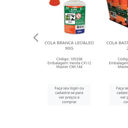
RANCA LEO&LEO
COLA BASTAO LEO&LEO
COLA BAS
90G
21G
digo: 105338
Código: 106553
Códig
em: Venda CX\12
Embalagem: Venda CX\12
Embalagem
ster CM\144
Master CM\432
Maste
 seu login ou
Faça seu login ou
Faça se
astre-se para
cadastre-se para
cadast
er preços e
ver preços e
ver 
comprar
comprar
co