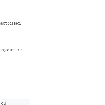
 7897562218621
rtação Indireta
n ou