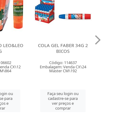
BER 34G 2
COLA BRANCA FRAMA
COLA BRANCA
OS
MAXI COLA 90G
MAXI COLA 
114637
Código: 123264
Código: 123
enda CX\24
Embalagem: Venda CX\6
Embalagem: Ven
CM\192
Master CM\144
Master CX
login ou
Faça seu login ou
Faça seu log
se para
cadastre-se para
cadastre-se 
ços e
ver preços e
ver preços
rar
comprar
comprar