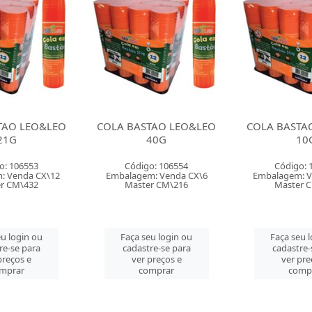
STAO LEO&LEO
COLA BASTAO LEO&LEO
COLA BASTA
40G
10G
go: 106554
Código: 106602
Código:
m: Venda CX\6
Embalagem: Venda CX\12
Embalagem: 
er CM\216
Master CM\864
Master 
eu login ou
Faça seu login ou
Faça seu 
tre-se para
cadastre-se para
cadastre
 preços e
ver preços e
ver pr
omprar
comprar
comp