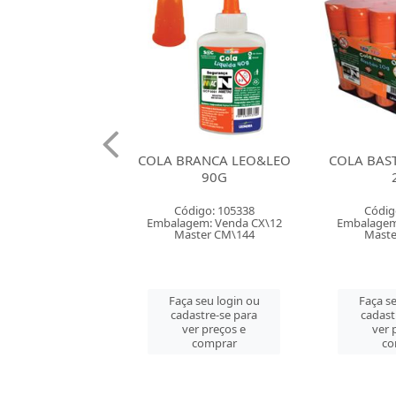
RANCA LEO&LEO
COLA BASTAO LEO&LEO
COLA BA
90G
21G
digo: 105338
Código: 106553
Códi
gem: Venda CX\12
Embalagem: Venda CX\12
Embalage
aster CM\144
Master CM\432
Mast
a seu login ou
Faça seu login ou
Faça s
dastre-se para
cadastre-se para
cadas
ver preços e
ver preços e
ver
comprar
comprar
c