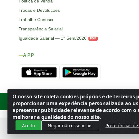
Política de Venda
Trocas e Devoluções
Trabalhe Conosco
Transparência Salarial
Igualdade Salarial — 1° Sem/2026
PDF
APP
O nosso site coleta cookies próprios e de terceiros 
Rod. SP-215, s/n, km 98 — Área Rural
·
Porto Ferreira
/
SP
·
BR
· CEP
proporcionar uma experiência personalizada ao us
apresentar publicidade relevante de acordo com o s
melhorar a qualidade do nosso site.
Aceito
Negar não essenciais
Preferências de