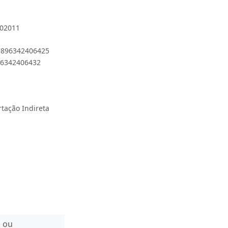
102011
 7896342406425
896342406432
rtação Indireta
n ou