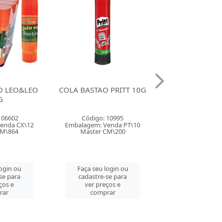
O PRITT 10G
COLA GEL FABER 34G 2
COLA BRANC
BICOS
MAXI COL
 10995
Código: 114637
Código: 12
Venda PT\10
Embalagem: Venda CX\24
Embalagem: Ve
CM\200
Master CM\192
Master CM
login ou
Faça seu login ou
Faça seu log
-se para
cadastre-se para
cadastre-se
eços e
ver preços e
ver preço
rar
comprar
compra