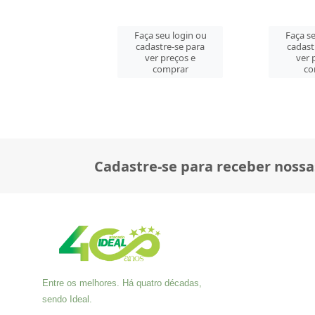
 seu login ou
Faça seu login ou
Faça se
astre-se para
cadastre-se para
cadast
er preços e
ver preços e
ver 
comprar
comprar
co
Cadastre-se para receber nossa
Entre os melhores. Há quatro décadas,
sendo Ideal.