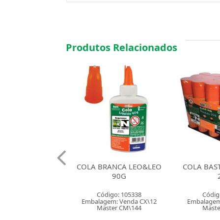
Produtos Relacionados
RANCA LEO&LEO
COLA BASTAO LEO&LEO
COLA BAS
90G
21G
digo: 105338
Código: 106553
Códig
em: Venda CX\12
Embalagem: Venda CX\12
Embalagem
ster CM\144
Master CM\432
Maste