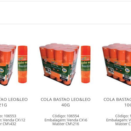
TAO LEO&LEO
COLA BASTAO LEO&LEO
COLA GEL FA
40G
10G
BIC
o: 106554
Código: 106602
Código: 
: Venda CX\6
Embalagem: Venda CX\12
Embalagem: V
r CM\216
Master CM\864
Master 