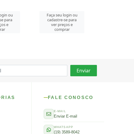
login ou
Faça seu login ou
Faça seu log
se para
cadastre-se para
cadastre-se 
ços e
ver preços e
ver preços
rar
comprar
comprar
ORIAS
FALE CONOSCO
E-MAIL
Enviar E-mail
WHATSAPP
(19) 3589-8042