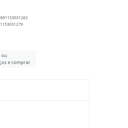
 7891153031262
891153031279
n ou
eços e comprar