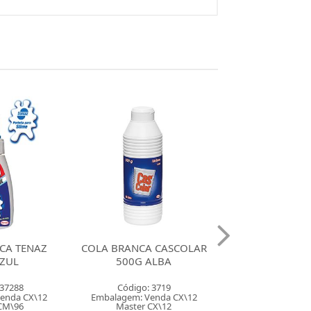
A CASCOLAR
COLA BRANCA MARIPEL
COLA BRANCA
ALBA
COLAPEL 90G
LAVAVEL 
 3719
Código: 3287
Código: 31
enda CX\12
Embalagem: Venda CX\12
Embalagem: Ven
CX\12
Master CM\144
Master CX