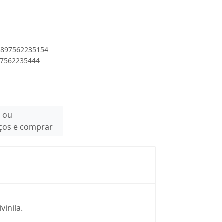
 7897562235154
897562235444
n ou
eços e comprar
vinila.