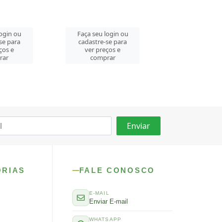
login ou
Faça seu login ou
Faça seu log
se para
cadastre-se para
cadastre-se 
ços e
ver preços e
ver preços
rar
comprar
comprar
ORIAS
FALE CONOSCO
E-MAIL
Enviar E-mail
WHATSAPP