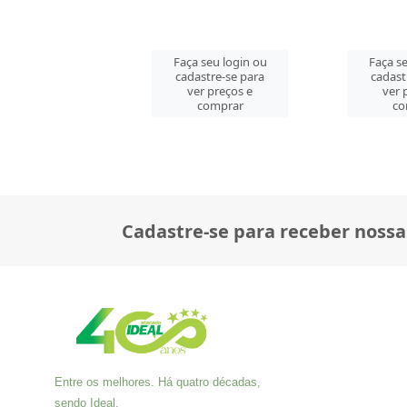
 seu login ou
Faça seu login ou
Faça se
astre-se para
cadastre-se para
cadast
er preços e
ver preços e
ver 
comprar
comprar
co
Cadastre-se para receber nossa
Entre os melhores. Há quatro décadas,
sendo Ideal.