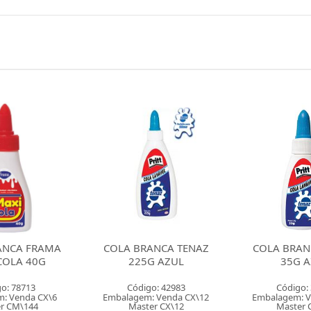
ANCA TENAZ
COLA BRANCA TENAZ
COLA BRANC
G AZUL
35G AZUL
500G 
o: 42983
Código: 37288
Código:
: Venda CX\12
Embalagem: Venda CX\12
Embalagem: V
er CX\12
Master CM\96
Master 