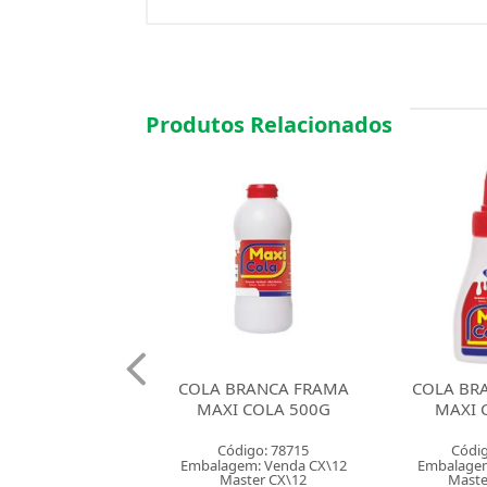
Produtos Relacionados
BRANCA FRAMA
COLA BRANCA FRAMA
COLA BR
 COLA 500G
MAXI COLA 40G
225
digo: 78715
Código: 78713
Códig
em: Venda CX\12
Embalagem: Venda CX\6
Embalagem
ster CX\12
Master CM\144
Mast