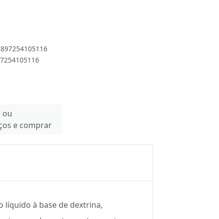
 7897254105116
897254105116
n ou
eços e comprar
 líquido à base de dextrina,