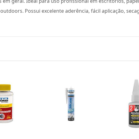
m geral. Ideal para uso profissional em escritórios, papela
outdoors. Possui excelente aderência, fácil aplicação, seca