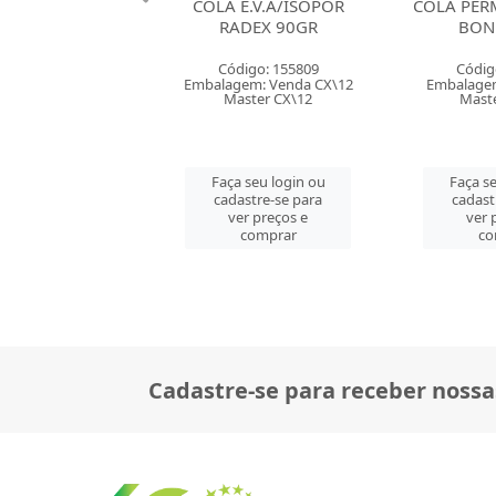
E.V.A/ISOPOR
COLA PERMANENTE TEK
COLA ADES
DEX 90GR
BOND 250G
ACETICO 2
BANHEIRO
digo: 155809
Código: 157209
Códig
em: Venda CX\12
Embalagem: Venda PT\3
Embalagem
ster CX\12
Master CM\36
Mast
 seu login ou
Faça seu login ou
Faça se
astre-se para
cadastre-se para
cadast
er preços e
ver preços e
ver 
comprar
comprar
co
Cadastre-se para receber nossa