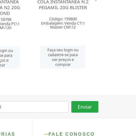
TANEA N 2
COLA PANO 50G
COLA ADES
G BLISTER
RENDICOLLA
MULTIUSO 20M
TRANSPAR
159800
Código: 162836
Código: 163
Venda CT\1
Embalagem: Venda PC\1
Embalagem: Ven
CM\12
Master CM\144
Master CM\
login ou
Faça seu login ou
Faça seu log
se para
cadastre-se para
cadastre-se 
ços e
ver preços e
ver preços
rar
comprar
comprar
ORIAS
FALE CONOSCO