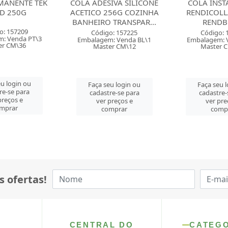
IVA SILICONE
COLA INSTANTANEA
COLA INSTAN
56G COZINHA
RENDICOLLA N2 20G
PEGAMIL 20
 TRANSPAR...
RENDBOND
Código: 
o: 157225
Código: 159799
Embalagem: 
: Venda BL\1
Embalagem: Venda PC\1
Master 
er CM\12
Master CM\120
Faça seu 
u login ou
Faça seu login ou
cadastre-
re-se para
cadastre-se para
ver pre
preços e
ver preços e
comp
mprar
comprar
s ofertas!
CENTRAL DO
CATEG