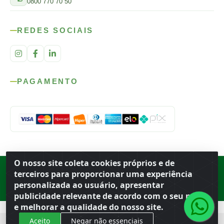
0800 770 70 50
REDES SOCIAIS
PAGAMENTO
O nosso site coleta cookies próprios e de
Rod. SP-215, s/n, km 98 — Área Rural
·
Porto Ferreira
/
SP
·
BR
· CEP
terceiros para proporcionar uma experiência
13.669-899
· CNPJ 56.679.863/0001-91
personalizada ao usuário, apresentar
© 2026 Atacado Ideal
publicidade relevante de acordo com o seu perfil
e melhorar a qualidade do nosso site.
Aceito
Negar não essenciais