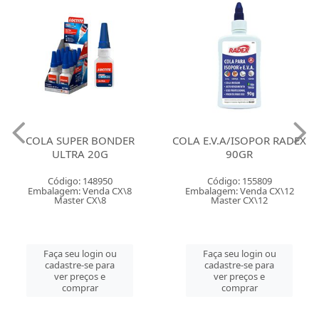
COLA SUPER BONDER
COLA E.V.A/ISOPOR RADEX
ULTRA 20G
90GR
Código: 148950
Código: 155809
Embalagem: Venda CX\8
Embalagem: Venda CX\12
Master CX\8
Master CX\12
Faça seu login ou
Faça seu login ou
cadastre-se para
cadastre-se para
ver preços e
ver preços e
comprar
comprar