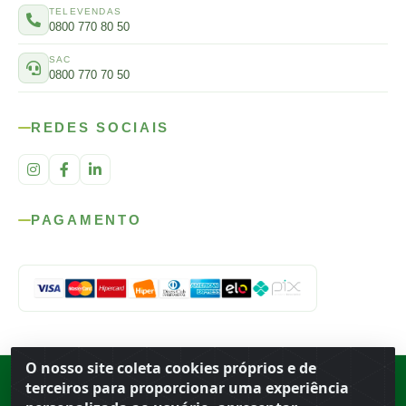
TELEVENDAS
0800 770 80 50
SAC
0800 770 70 50
REDES SOCIAIS
PAGAMENTO
O nosso site coleta cookies próprios e de
Rod. SP-215, s/n, km 98 — Área Rural
·
Porto Ferreira
/
SP
·
BR
· CEP
terceiros para proporcionar uma experiência
13.669-899
· CNPJ 56.679.863/0001-91