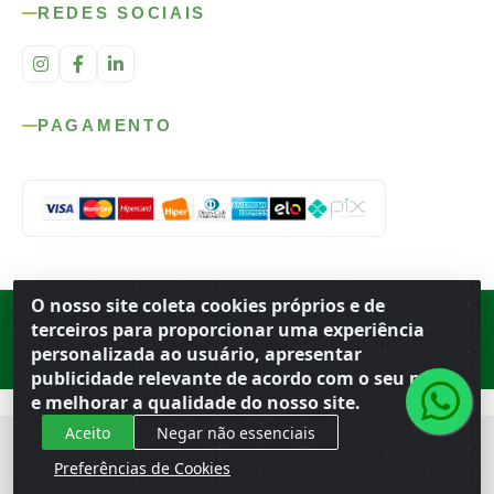
REDES SOCIAIS
PAGAMENTO
O nosso site coleta cookies próprios e de
Rod. SP-215, s/n, km 98 — Área Rural
·
Porto Ferreira
/
SP
·
BR
· CEP
terceiros para proporcionar uma experiência
13.669-899
· CNPJ 56.679.863/0001-91
personalizada ao usuário, apresentar
© 2026 Atacado Ideal
publicidade relevante de acordo com o seu perfil
e melhorar a qualidade do nosso site.
Aceito
Negar não essenciais
Preferências de Cookies