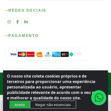
REDES SOCIAIS
PAGAMENTO
O nosso site coleta cookies próprios e de
Rod. SP-215, s/n, km 98 — Área Rural
·
Porto Ferreira
/
SP
·
BR
· CEP
terceiros para proporcionar uma experiência
13.669-899
· CNPJ 56.679.863/0001-91
personalizada ao usuário, apresentar
© 2026 Atacado Ideal
publicidade relevante de acordo com o seu perfil
e melhorar a qualidade do nosso site.
Aceito
Negar não essenciais