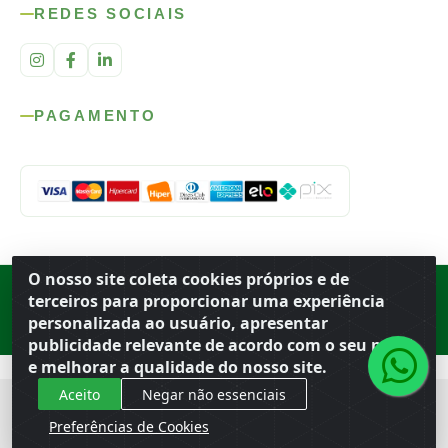
REDES SOCIAIS
PAGAMENTO
O nosso site coleta cookies próprios e de
Rod. SP-215, s/n, km 98 — Área Rural
·
Porto Ferreira
/
SP
·
BR
· CEP
terceiros para proporcionar uma experiência
13.669-899
· CNPJ 56.679.863/0001-91
personalizada ao usuário, apresentar
© 2026 Atacado Ideal
publicidade relevante de acordo com o seu perfil
e melhorar a qualidade do nosso site.
Aceito
Negar não essenciais
Preferências de Cookies