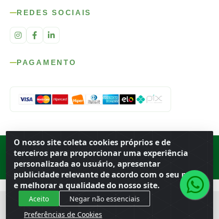
REDES SOCIAIS
PAGAMENTO
O nosso site coleta cookies próprios e de
Rod. SP-215, s/n, km 98 — Área Rural
·
Porto Ferreira
/
SP
·
BR
· CEP
terceiros para proporcionar uma experiência
13.669-899
· CNPJ 56.679.863/0001-91
personalizada ao usuário, apresentar
© 2026 Atacado Ideal
publicidade relevante de acordo com o seu perfil
e melhorar a qualidade do nosso site.
Aceito
Negar não essenciais
Preferências de Cookies