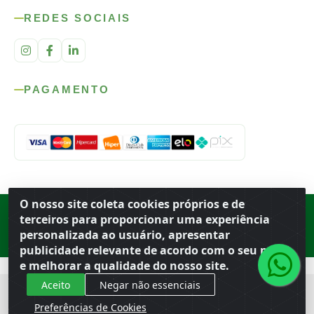
REDES SOCIAIS
PAGAMENTO
O nosso site coleta cookies próprios e de
Rod. SP-215, s/n, km 98 — Área Rural
·
Porto Ferreira
/
SP
·
BR
· CEP
terceiros para proporcionar uma experiência
13.669-899
· CNPJ 56.679.863/0001-91
personalizada ao usuário, apresentar
© 2026 Atacado Ideal
publicidade relevante de acordo com o seu perfil
e melhorar a qualidade do nosso site.
Aceito
Negar não essenciais
Preferências de Cookies