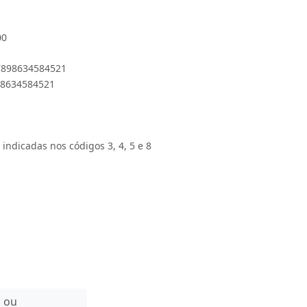
00
 7898634584521
898634584521
 indicadas nos códigos 3, 4, 5 e 8
n ou