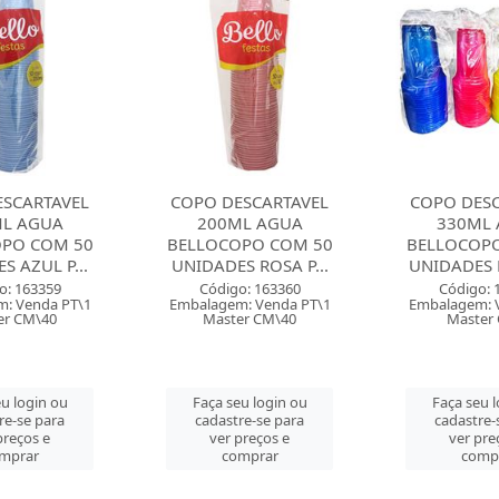
ESCARTAVEL
COPO DESCARTAVEL
COPO DES
L AGUA
330ML AGUA
180ML AGUA
PO COM 50
BELLOCOPO COM 20
COM 100 
S ROSA P...
UNIDADES NEON S...
TRANS
o: 163360
Código: 163366
Código:
: Venda PT\1
Embalagem: Venda PT\1
Embalagem: V
er CM\40
Master CM\9
Master 
eu login ou
Faça seu login ou
Faça seu 
re-se para
cadastre-se para
cadastre-
preços e
ver preços e
ver pre
mprar
comprar
comp