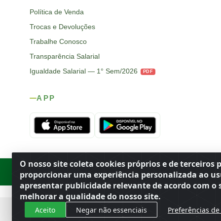
Política de Venda
Trocas e Devoluções
Trabalhe Conosco
Transparência Salarial
Igualdade Salarial — 1° Sem/2026
PDF
APP
O nosso site coleta cookies próprios e de terceiros 
Rod. SP-215, s/n, km 98 — Área Rural
·
Porto Ferreira
/
SP
·
BR
· CEP
proporcionar uma experiência personalizada ao us
apresentar publicidade relevante de acordo com o s
melhorar a qualidade do nosso site.
Aceito
Negar não essenciais
Preferências de