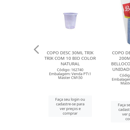
ESC 30ML TRIK
COPO DESCARTAVEL
COPO D
M 10 BIO COLOR
200ML AGUA
200M
NATURAL
BELLOCOPO COM 50
BELLOCO
UNIDADES AZUL P...
UNIDADE
digo: 162740
gem: Venda PT\1
Código: 163359
Códig
ster CM\50
Embalagem: Venda PT\1
Embalagem
Master CM\40
Mast
 seu login ou
astre-se para
Faça seu login ou
Faça s
er preços e
cadastre-se para
cadast
comprar
ver preços e
ver 
comprar
co