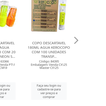
CARTAVEL
COPO DESCARTAVEL
COPO DESCA
 KEROCOPO
200ML AGUA KEROCOPO
180ML TRIK TRI
UNIDADES
COM 100 UNIDADES
BIO COLOR NE
P...
TRANSP...
Código: 162
Embalagem: Ven
 84395
Código: 84396
Master CM
enda CX\25
Embalagem: Venda CX\25
CX\25
Master CX\25
Faça seu log
cadastre-se 
login ou
Faça seu login ou
ver preços
se para
cadastre-se para
comprar
ços e
ver preços e
rar
comprar