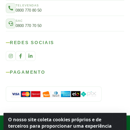
TELEVENDAS
0800 770 80 50
SAC
0800 770 70 50
REDES SOCIAIS
PAGAMENTO
O nosso site coleta cookies próprios e de
Rod. SP-215, s/n, km 98 — Área Rural
·
Porto Ferreira
/
SP
·
BR
· CEP
terceiros para proporcionar uma experiência
13.669-899
· CNPJ 56.679.863/0001-91