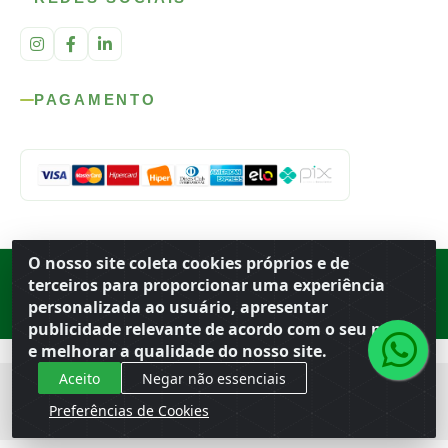
PAGAMENTO
O nosso site coleta cookies próprios e de
Rod. SP-215, s/n, km 98 — Área Rural
·
Porto Ferreira
/
SP
·
BR
· CEP
terceiros para proporcionar uma experiência
13.669-899
· CNPJ 56.679.863/0001-91
personalizada ao usuário, apresentar
© 2026 Atacado Ideal
publicidade relevante de acordo com o seu perfil
e melhorar a qualidade do nosso site.
Aceito
Negar não essenciais
Preferências de Cookies