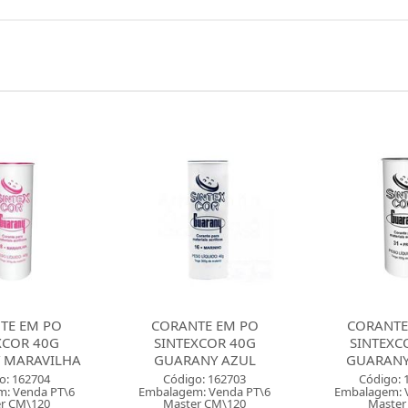
TE EM PO
CORANTE EM PO
CORANTE
XCOR 40G
SINTEXCOR 40G
VIVACOR 40
NY AZUL
GUARANY PRETO
VERDE 
o: 162703
Código: 162702
Código: 
: Venda PT\6
Embalagem: Venda PT\6
Embalagem: 
r CM\120
Master PT\6
Master 