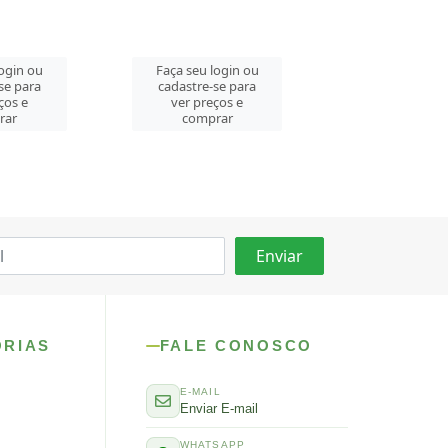
login ou
Faça seu login ou
Faça seu log
se para
cadastre-se para
cadastre-se 
ços e
ver preços e
ver preços
rar
comprar
comprar
ORIAS
FALE CONOSCO
E-MAIL
Enviar E-mail
WHATSAPP