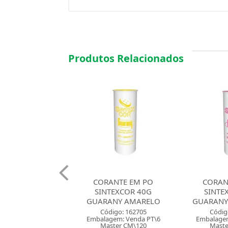
Produtos Relacionados
ANTE EM PO
CORANTE EM PO
CORAN
TEXCOR 40G
SINTEXCOR 40G
SINTE
ANY AMARELO
GUARANY MARAVILHA
GUARA
digo: 162705
Código: 162704
Códig
gem: Venda PT\6
Embalagem: Venda PT\6
Embalagem
ster CM\120
Master CM\120
Maste