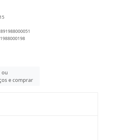
.15
 7891988000051
891988000198
n ou
eços e comprar