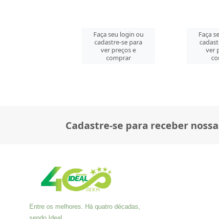
 seu login ou
Faça seu login ou
Faça se
astre-se para
cadastre-se para
cadast
er preços e
ver preços e
ver 
comprar
comprar
co
Cadastre-se para receber nossa
Entre os melhores. Há quatro décadas,
sendo Ideal.