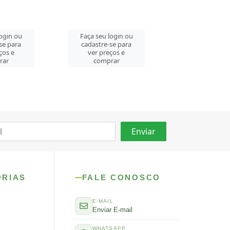
login ou
Faça seu login ou
Faça seu log
se para
cadastre-se para
cadastre-se 
ços e
ver preços e
ver preços
rar
comprar
comprar
ORIAS
FALE CONOSCO
E-MAIL
Enviar E-mail
WHATSAPP