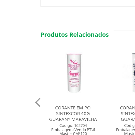
Produtos Relacionados
ANTE EM PO
CORANTE EM PO
CORAN
TEXCOR 40G
SINTEXCOR 40G
SINTE
NY MARAVILHA
GUARANY AZUL
GUARA
digo: 162704
Código: 162703
Códig
gem: Venda PT\6
Embalagem: Venda PT\6
Embalagem
ster CM\120
Master CM\120
Mast