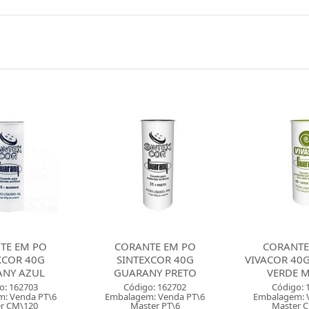
TE EM PO
CORANTE EM PO
CORANTE
XCOR 40G
VIVACOR 40G GUARANY
VIVACOR 40
NY PRETO
VERDE MUSGO
MARAV
o: 162702
Código: 162701
Código: 
: Venda PT\6
Embalagem: Venda PT\6
Embalagem: 
er PT\6
Master CM\120
Master 