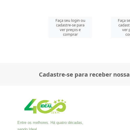
 seu login ou
Faça seu login ou
Faça se
astre-se para
cadastre-se para
cadast
er preços e
ver preços e
ver 
comprar
comprar
co
Cadastre-se para receber nossa
Entre os melhores. Há quatro décadas,
sendo Ideal.