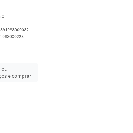
.20
 7891988000082
891988000228
n ou
eços e comprar