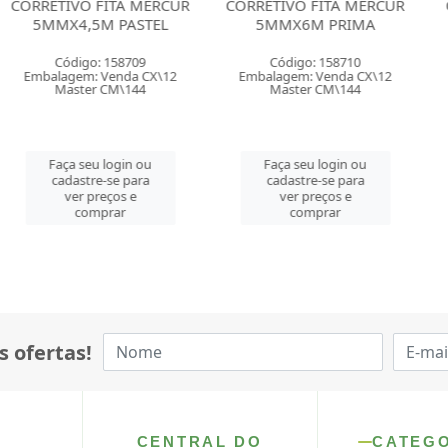
 FITA MERCUR
CORRETIVO FITA MERCUR
CORRETIVO F
5M PASTEL
5MMX6M PRIMA
LONGA 5M
o: 158709
Código: 158710
Código: 
: Venda CX\12
Embalagem: Venda CX\12
Embalagem: 
r CM\144
Master CM\144
Master 
u login ou
Faça seu login ou
Faça seu 
re-se para
cadastre-se para
cadastre-
preços e
ver preços e
ver pre
mprar
comprar
comp
s ofertas!
CENTRAL DO
CATEG