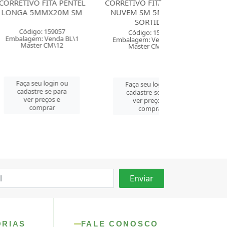
ITA PENTEL
CORRETIVO FITA LEOARTE
CORRETIVO FITA
MX20M SM
NUVEM SM 5MM X 8M
URSINHOS SM 
SORTIDO
SORTID
159057
Código: 159810
Código: 159
Venda BL\1
Embalagem: Venda CX\12
Embalagem: Ven
CM\12
Master CM\432
Master CM\
login ou
Faça seu login ou
Faça seu log
se para
cadastre-se para
cadastre-se 
ços e
ver preços e
ver preços
rar
comprar
comprar
ORIAS
FALE CONOSCO