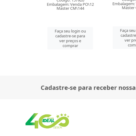
digo: 157920
Códig
Embalagem: Venda CX\24
em: Venda PO\12
Embalagem
Master CM\576
ster CM\144
Maste
Faça seu login ou
 seu login ou
Faça se
cadastre-se para
astre-se para
cadast
ver preços e
er preços e
ver 
comprar
comprar
co
Cadastre-se para receber nossa