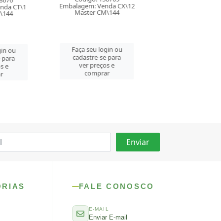
enda CX\12
Embalagem: Venda CX\12
Embalagem: Ven
CM\144
Master CM\144
Master CM
login ou
Faça seu login ou
Faça seu log
se para
cadastre-se para
cadastre-se 
ços e
ver preços e
ver preços
rar
comprar
comprar
ORIAS
FALE CONOSCO
E-MAIL
Enviar E-mail