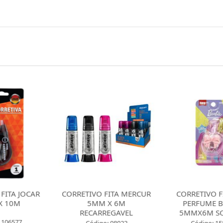
 FITA MERCUR
CORRETIVO FITA TRIS
CORRETIVO F
 X 6M
PERFUME BARBIE
5MMX4,5M
REGAVEL
5MMX6M SORTIDO
Código: 