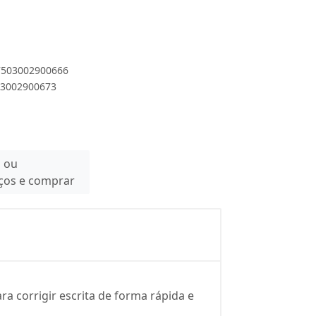
 7503002900666
503002900673
n ou
eços e comprar
ra corrigir escrita de forma rápida e