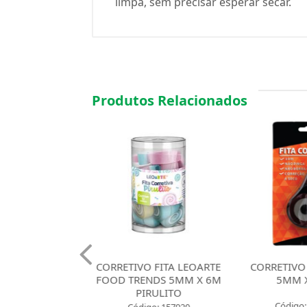
limpa, sem precisar esperar secar.
Produtos Relacionados
VO FITA LEOARTE
CORRETIVO FITA JOCAR
CORRETIVO
ENDS 5MM X 6M
5MM X 10M
5MM
PIRULITO
RECAR
Código: 106577