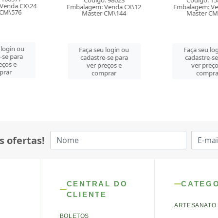
o: 98023
Código: 158676
Embalagem: V
: Venda CX\12
Embalagem: Venda CT\1
Master 
r CM\144
Master CM\144
Faça seu 
u login ou
Faça seu login ou
cadastre-
re-se para
cadastre-se para
ver pre
preços e
ver preços e
comp
mprar
comprar
s ofertas!
CENTRAL DO
CATEG
CLIENTE
ARTESANATO
BOLETOS