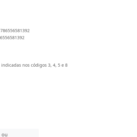
 9786556581392
786556581392
 indicadas nos códigos 3, 4, 5 e 8
n ou