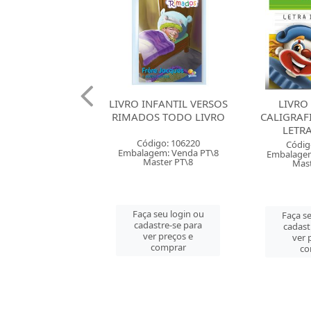
NFANTIL VERSOS
LIVRO INFANTIL
LIVRO I
S TODO LIVRO
CALIGRAFIA DIVERTIDA
DESEN
LETRA FORMA
CO
digo: 106220
Código: 115975
Códig
gem: Venda PT\8
Embalagem: Venda PC\1
Embalagem
aster PT\8
Master PC\1
Mast
 seu login ou
Faça seu login ou
Faça se
astre-se para
cadastre-se para
cadast
er preços e
ver preços e
ver 
comprar
comprar
co