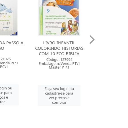
FANTIL
LIVRO INFANTIL COLORIR
LIVRO INFA
HISTORIAS
CIRANDA CULTURAL
CALIGRAFIA DI
O BIBLIA
PATRULHA CANINA
CIRANDA CU
LETRA
127994
Código: 131138
Venda PT\1
Embalagem: Venda PC\1
Código: 131
 PT\1
Master PC\1
Embalagem: Ven
Master PT
login ou
Faça seu login ou
se para
cadastre-se para
Faça seu log
ços e
ver preços e
cadastre-se 
rar
comprar
ver preços
comprar