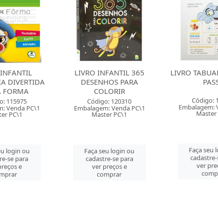
NFANTIL 365
LIVRO TABUADA PASSO A
LIVRO IN
HOS PARA
PASSO
COLORINDO 
LORIR
COM 10 EC
Código: 121026
o: 120310
Código: 
Embalagem: Venda PC\1
: Venda PC\1
Embalagem: 
Master PC\1
er PC\1
Master
Faça seu login ou
u login ou
Faça seu 
cadastre-se para
re-se para
cadastre-
ver preços e
preços e
ver pre
comprar
mprar
comp