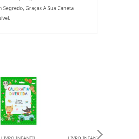
m Segredo, Graças A Sua Caneta
ível.
FANTIL
LIVRO INFANTIL
LIVRO INFA