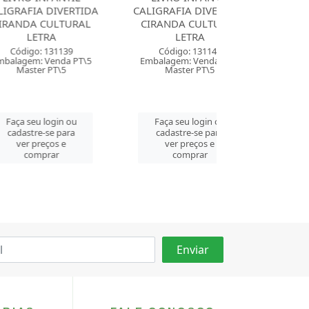
DIVERTIDA
CALIGRAFIA DIVERTIDA
CALIGRAFIA DI
ULTURAL
CIRANDA CULTURAL
CIRANDA CU
RA
LETRA
LETRA
131139
Código: 131140
Código: 131
Venda PT\5
Embalagem: Venda PT\5
Embalagem: Ven
 PT\5
Master PT\5
Master PT
login ou
Faça seu login ou
Faça seu log
se para
cadastre-se para
cadastre-se 
ços e
ver preços e
ver preços
rar
comprar
comprar