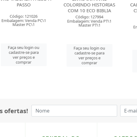
ASSO
COLORINDO HISTORIAS
CALIGRAFIA 
COM 10 ECO BIBLIA
CIRANDA C
LET
o: 121026
Código: 127994
: Venda PC\1
Embalagem: Venda PT\1
Código: 
er PC\1
Master PT\1
Embalagem: 
Master
u login ou
Faça seu login ou
re-se para
cadastre-se para
Faça seu 
preços e
ver preços e
cadastre-
mprar
comprar
ver pre
comp
s ofertas!