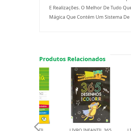
E Realizações. O Melhor De Tudo Qu
Mágica Que Contém Um Sistema De Es
Produtos Relacionados
RO INFANTIL
LIVRO INFANTIL 365
LIVRO TAB