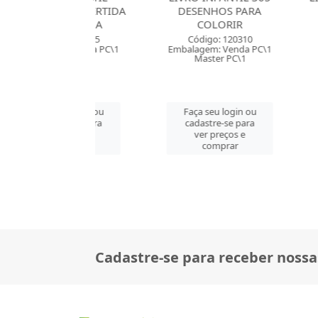
AFIA DIVERTIDA
DESENHOS PARA
P
TRA FORMA
COLORIR
Códig
digo: 115975
Código: 120310
Embalagem
gem: Venda PC\1
Embalagem: Venda PC\1
Mast
aster PC\1
Master PC\1
Faça se
 seu login ou
Faça seu login ou
cadast
astre-se para
cadastre-se para
ver 
er preços e
ver preços e
co
comprar
comprar
Cadastre-se para receber nossa