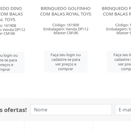
O GOLFINHO
BRINQUEDO PATO TOYS 2
BRINQUED
 ROYAL TOYS
COM BALAS ROYAL TOYS
STRIKE CO
COL
o: 161909
Código: 161910
Código: 
: Venda DP\12
Embalagem: Venda DP\12
Embalagem: V
er CM\96
Master CM\96
Master 
u login ou
Faça seu login ou
Faça seu 
re-se para
cadastre-se para
cadastre-
preços e
ver preços e
ver pre
mprar
comprar
comp
s ofertas!