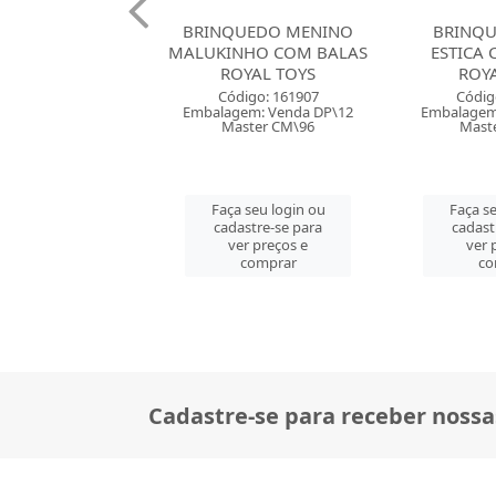
UEDO MENINO
BRINQUEDO DINO
BRINQUED
NHO COM BALAS
ESTICA COM BALAS
COM BALAS
OYAL TOYS
ROYAL TOYS
Códig
digo: 161907
Código: 161908
Embalagem
em: Venda DP\12
Embalagem: Venda DP\12
Mast
ster CM\96
Master CM\96
Faça se
 seu login ou
Faça seu login ou
cadast
astre-se para
cadastre-se para
ver 
er preços e
ver preços e
co
comprar
comprar
Cadastre-se para receber nossa