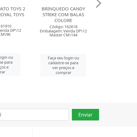
O CANDY
BRINQUEDO GUMMY
DOCE BALA L
M BALAS
BALL COM BALAS
SPRAY IRAD
ORE
COLORE
COLOR
162618
Código: 162624
Código: 162
enda DP\12
Embalagem: Venda DP\12
Embalagem: Ven
CM\144
Master CM\96
Master CM\
login ou
Faça seu login ou
Faça seu log
se para
cadastre-se para
cadastre-se 
ços e
ver preços e
ver preços
rar
comprar
comprar