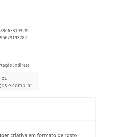
 7896673193285
7896673193282
rtação Indireta
n ou
eços e comprar
per criativa em formato de rosto