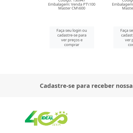
digo: 130947
Código: 130947
Códig
em: Venda PT\100
Embalagem: Venda PT\100
Embalagem:
ster CM\600
Master CM\600
Maste
 seu login ou
Faça seu login ou
Faça se
astre-se para
cadastre-se para
cadast
er preços e
ver preços e
ver 
comprar
comprar
co
Cadastre-se para receber nossa