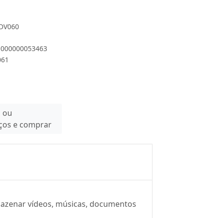
 DV060
 1000000053463
061
n ou
eços e comprar
rmazenar vídeos, músicas, documentos