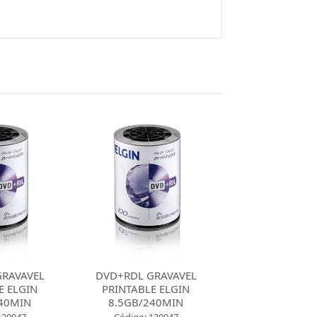
GRAVAVEL
DVD+RDL GRAVAVEL
DVD+RDL GR
E ELGIN
PRINTABLE ELGIN
PRINTABLE 
40MIN
8.5GB/240MIN
8.5GB/240