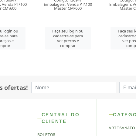
o: 130947
Código: 130947
Código: 
 Venda PT\100
Embalagem: Venda PT\100
Embalagem: V
r CM\600
Master CM\600
Master 
u login ou
Faça seu login ou
Faça seu 
re-se para
cadastre-se para
cadastre-
preços e
ver preços e
ver pre
mprar
comprar
comp
s ofertas!
CENTRAL DO
CATEG
CLIENTE
ARTESANATO
BOLETOS