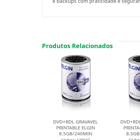
e backups com praticidade e segura
Produtos Relacionados
DL GRAVAVEL
DVD+RDL GRAVAVEL
DVD+RDL
TABLE ELGIN
PRINTABLE ELGIN
PRINTA
GB/240MIN
8.5GB/240MIN
8.5GB