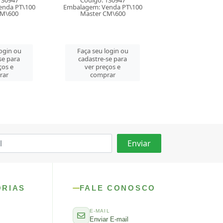
130947
Código: 130947
Código: 130
enda PT\100
Embalagem: Venda PT\100
Embalagem: Vend
CM\600
Master CM\600
Master CM\
login ou
Faça seu login ou
Faça seu log
se para
cadastre-se para
cadastre-se 
ços e
ver preços e
ver preços
rar
comprar
comprar
ORIAS
FALE CONOSCO
E-MAIL
Enviar E-mail