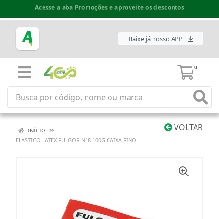
Acesse a aba Promoções e aproveite os descontos
Espaço do Fornecedor disponível no acesso superior
Baixe já nosso APP
0
VOLTAR
INÍCIO
ELASTICO LATEX FULGOR N18 100G CAIXA FINO