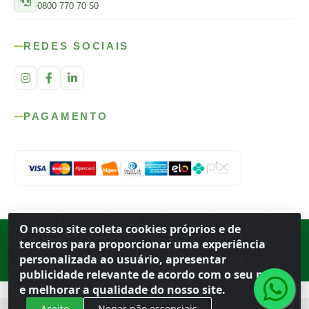
0800 770 70 50
REDES SOCIAIS
PAGAMENTO
O nosso site coleta cookies próprios e de
Rod. SP-215, s/n, km 98 — Área Rural
·
Porto Ferreira
/
SP
·
BR
· CEP
terceiros para proporcionar uma experiência
13.669-899
· CNPJ 56.679.863/0001-91
personalizada ao usuário, apresentar
© 2026 Atacado Ideal
publicidade relevante de acordo com o seu perfil
e melhorar a qualidade do nosso site.
Aceito
Negar não essenciais