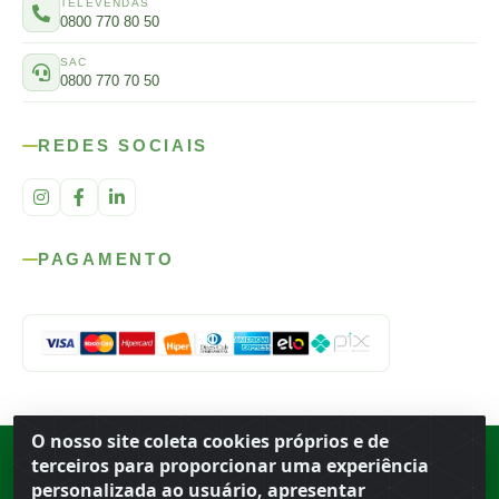
TELEVENDAS
0800 770 80 50
SAC
0800 770 70 50
REDES SOCIAIS
PAGAMENTO
O nosso site coleta cookies próprios e de
Rod. SP-215, s/n, km 98 — Área Rural
·
Porto Ferreira
/
SP
·
BR
· CEP
terceiros para proporcionar uma experiência
13.669-899
· CNPJ 56.679.863/0001-91
personalizada ao usuário, apresentar
© 2026 Atacado Ideal