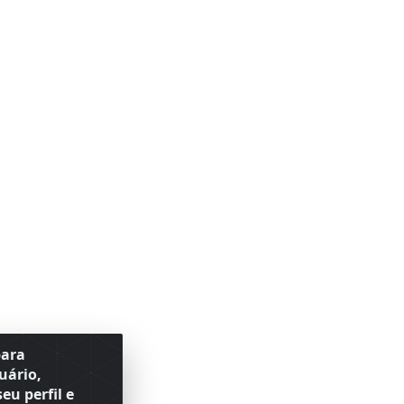
para
uário,
eu perfil e