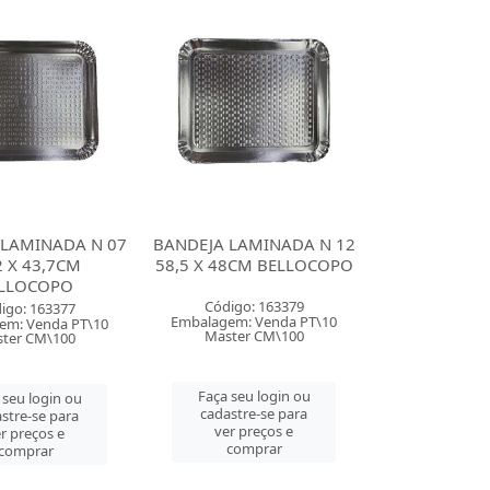
 LAMINADA N 07
BANDEJA LAMINADA N 12
2 X 43,7CM
58,5 X 48CM BELLOCOPO
LLOCOPO
Código: 163379
igo: 163377
Embalagem: Venda PT\10
em: Venda PT\10
Master CM\100
ter CM\100
Faça seu login ou
 seu login ou
cadastre-se para
stre-se para
ver preços e
r preços e
comprar
comprar