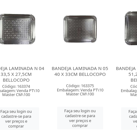
EJA LAMINADA N 04
BANDEJA LAMINADA N 05
BANDEJA
33,5 X 27,5CM
40 X 33CM BELLOCOPO
51,
BELLOCOPO
BE
Código: 163375
Código: 163374
Cód
Embalagem: Venda PT\10
alagem: Venda PT\10
Embalag
Master CM\100
Master CM\100
Mas
Faça seu login ou
Faça seu login ou
Faça
cadastre-se para
cadastre-se para
cada
ver preços e
ver preços e
ve
comprar
comprar