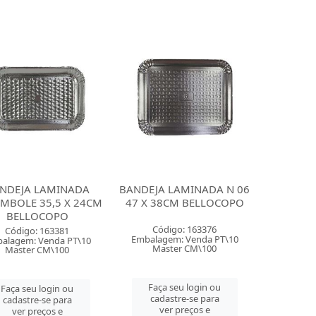
NDEJA LAMINADA
BANDEJA LAMINADA N 06
MBOLE 35,5 X 24CM
47 X 38CM BELLOCOPO
BELLOCOPO
Código: 163376
Código: 163381
Embalagem: Venda PT\10
alagem: Venda PT\10
Master CM\100
Master CM\100
Faça seu login ou
Faça seu login ou
cadastre-se para
cadastre-se para
ver preços e
ver preços e