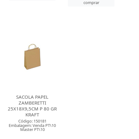
comprar
SACOLA PAPEL
ZAMBERETTI
25X18X9,5CM P 80 GR
KRAFT
Código: 150181
Embalagem: Venda PT\10
Master PT\10