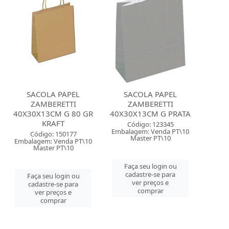
SACOLA PAPEL
SACOLA PAPEL
ZAMBERETTI
ZAMBERETTI
40X30X13CM G 80 GR
40X30X13CM G PRATA
KRAFT
Código: 123345
Embalagem: Venda PT\10
Código: 150177
Master PT\10
Embalagem: Venda PT\10
Master PT\10
Faça seu login ou
cadastre-se para
Faça seu login ou
ver preços e
cadastre-se para
comprar
ver preços e
comprar