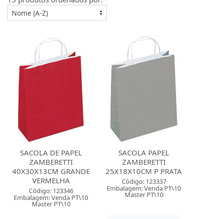
SACOLA DE PAPEL
SACOLA PAPEL
ZAMBERETTI
ZAMBERETTI
40X30X13CM GRANDE
25X18X10CM P PRATA
VERMELHA
Código: 123337
Embalagem: Venda PT\10
Código: 123346
Master PT\10
Embalagem: Venda PT\10
Master PT\10