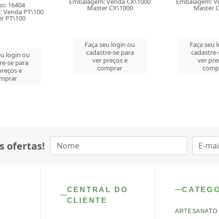
 Venda CX\1000
Embalagem: Venda CX\500
Embalagem: V
r CX\1000
Master CX\500
Master 
u login ou
Faça seu login ou
Faça seu 
re-se para
cadastre-se para
cadastre-
preços e
ver preços e
ver pre
mprar
comprar
comp
s ofertas!
CENTRAL DO
CATEG
CLIENTE
ARTESANATO