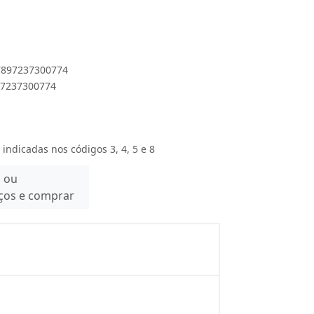
 7897237300774
897237300774
 indicadas nos códigos 3, 4, 5 e 8
n ou
eços e comprar