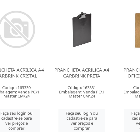
CHETA ACRILICA A4
PRANCHETA ACRILICA A4
PRANC
ARBRINK CRISTAL
CARBRINK PRETA
OFIC
Código: 163330
Código: 163331
Cód
balagem: Venda PC\1
Embalagem: Venda PC\1
Embalag
Master CM\24
Master CM\24
Ma
Faça seu login ou
Faça seu login ou
Faça
cadastre-se para
cadastre-se para
cada
ver preços e
ver preços e
ve
comprar
comprar