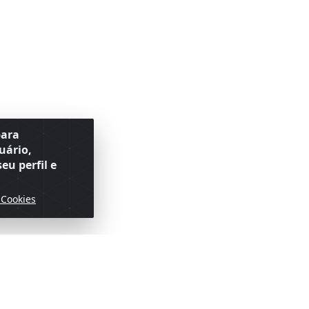
para
uário,
eu perfil e
 Cookies