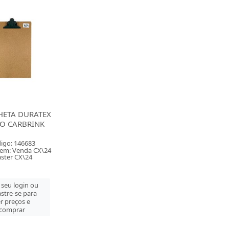
HETA DURATEX
IO CARBRINK
igo: 146683
em: Venda CX\24
ster CX\24
 seu login ou
stre-se para
r preços e
comprar