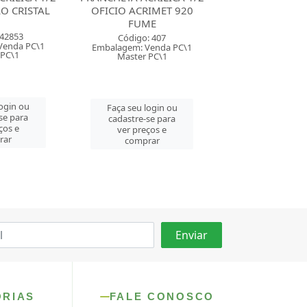
IMET 920
OFICIO ACRIMET 930
OFICIO ACRIM
ME
FUME
CRISTA
: 407
Código: 250
Código: 20
Venda PC\1
Embalagem: Venda PC\1
Embalagem: Ven
 PC\1
Master CM\12
Master CM
login ou
Faça seu login ou
Faça seu log
se para
cadastre-se para
cadastre-se 
ços e
ver preços e
ver preços
rar
comprar
comprar
ORIAS
FALE CONOSCO