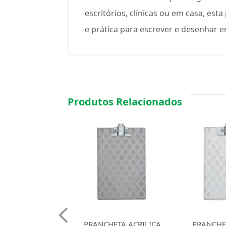
escritórios, clínicas ou em casa, e
e prática para escrever e desenhar 
Produtos Relacionados
HETA ACRILICA
PRANCHETA ACRILICA
PRANCHETA