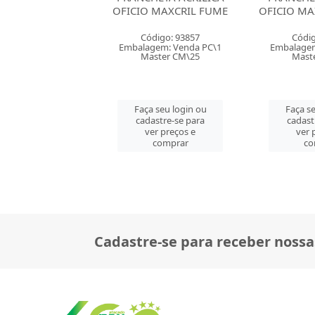
 MAXCRIL FUME
OFICIO MAXCRIL CRISTAL
OFICIO 
digo: 93857
Código: 93856
Códig
gem: Venda PC\1
Embalagem: Venda PC\1
Embalagem
ster CM\25
Master CM\25
Mast
 seu login ou
Faça seu login ou
Faça se
astre-se para
cadastre-se para
cadast
er preços e
ver preços e
ver 
comprar
comprar
co
Cadastre-se para receber nossa