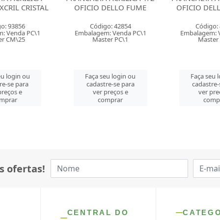
DELLO FUME
OFICIO DELLO CRISTAL
OFICIO ACR
FU
o: 42854
Código: 42853
Código
: Venda PC\1
Embalagem: Venda PC\1
Embalagem: 
er PC\1
Master PC\1
Master
u login ou
Faça seu login ou
Faça seu 
re-se para
cadastre-se para
cadastre-
preços e
ver preços e
ver pre
mprar
comprar
comp
s ofertas!
CENTRAL DO
CATEG