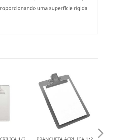
proporcionando uma superfície rígida
RILICA 1/2
PRANCHETA ACRILICA
PRANCHETA AC