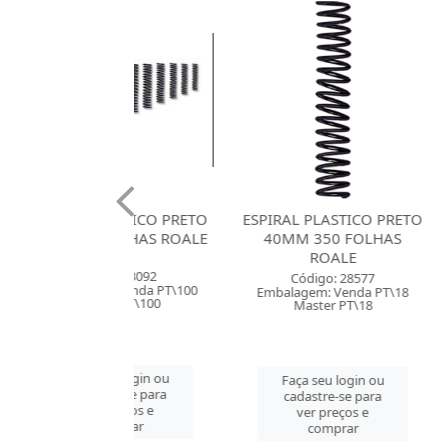
 PLASTICO PRETO
ESPIRAL PLASTICO PRETO
ESPIRA
 FOLHAS ROALE
40MM 350 FOLHAS
TRANSPA
ROALE
200 FOL
ódigo: 3092
Código: 28577
Códig
em: Venda PT\100
Embalagem: Venda PT\18
Embalagem
ster PT\100
Master PT\18
Mast
 seu login ou
Faça seu login ou
Faça se
astre-se para
cadastre-se para
cadast
er preços e
ver preços e
ver 
comprar
comprar
co