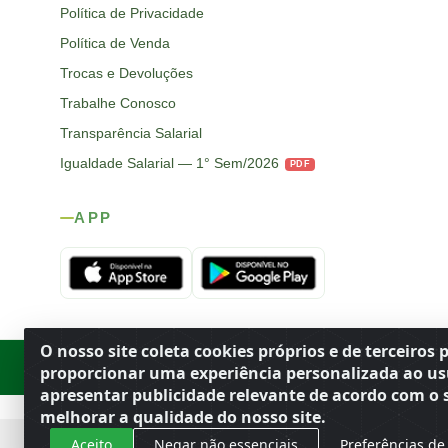
Política de Privacidade
Política de Venda
Trocas e Devoluções
Trabalhe Conosco
Transparência Salarial
Igualdade Salarial — 1° Sem/2026
PDF
APP
O nosso site coleta cookies próprios e de terceiros 
Rod. SP-215, s/n, km 98 — Área Rural
·
Porto Ferreira
/
SP
·
BR
· CEP
proporcionar uma experiência personalizada ao us
apresentar publicidade relevante de acordo com o s
melhorar a qualidade do nosso site.
Aceito
Negar não essenciais
Preferências de