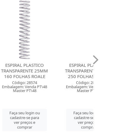
LASTICO
ESPIRAL PLASTICO
ESPIRAL PLASTI
NTE 25MM
TRANSPARENTE 33MM
45MM 400 F
S ROALE
250 FOLHAS ROALE
ROALE
 28574
Código: 28572
Código: 28
enda PT\48
Embalagem: Venda PT\27
Embalagem: Ven
PT\48
Master PT\27
Master PT\
login ou
Faça seu login ou
Faça seu log
se para
cadastre-se para
cadastre-se 
ços e
ver preços e
ver preços
rar
comprar
comprar