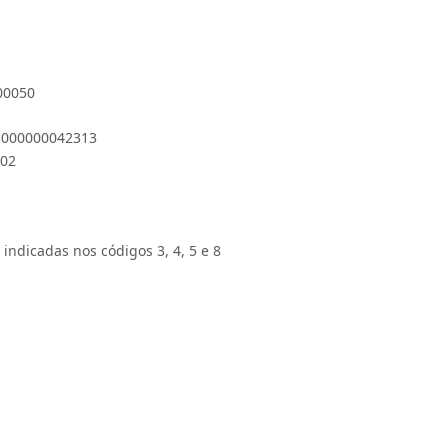
 00050
 1000000042313
102
 indicadas nos códigos 3, 4, 5 e 8