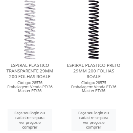
L PLASTICO
ESPIRAL PLASTICO PRETO
ESPIRAL P
RENTE 29MM
29MM 200 FOLHAS
TRANSPARE
HAS ROALE
ROALE
160 FOLHA
o: 28576
Código: 28575
Código:
: Venda PT\36
Embalagem: Venda PT\36
Embalagem: V
er PT\36
Master PT\36
Master 
u login ou
Faça seu login ou
Faça seu 
re-se para
cadastre-se para
cadastre-
preços e
ver preços e
ver pre
mprar
comprar
comp