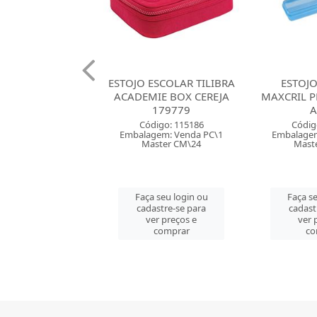
ESCOLAR TILIBRA
ESTOJO ESCOLAR
ESTOJO E
IE BOX CEREJA
MAXCRIL PLASTICO PLUS
DUPLO NY
179779
AZUL
LISO
digo: 115186
Código: 116665
Códig
gem: Venda PC\1
Embalagem: Venda PC\1
Embalagem
ster CM\24
Master CM\60
Mast
 seu login ou
Faça seu login ou
Faça se
astre-se para
cadastre-se para
cadast
er preços e
ver preços e
ver 
comprar
comprar
co