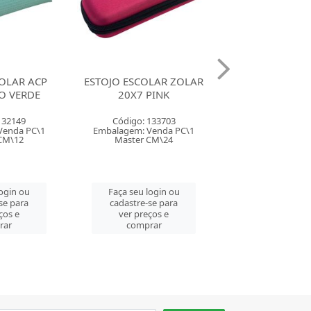
LAR ZOLAR
ESTOJO ESCOLAR ZOLAR
ESTOJO ESCOLA
PINK
20X14 VERMELHO
20X14 R
133703
Código: 133727
Código: 133
Venda PC\1
Embalagem: Venda PC\1
Embalagem: Ven
CM\24
Master CM\16
Master CM
login ou
Faça seu login ou
Faça seu log
se para
cadastre-se para
cadastre-se 
ços e
ver preços e
ver preços
rar
comprar
comprar