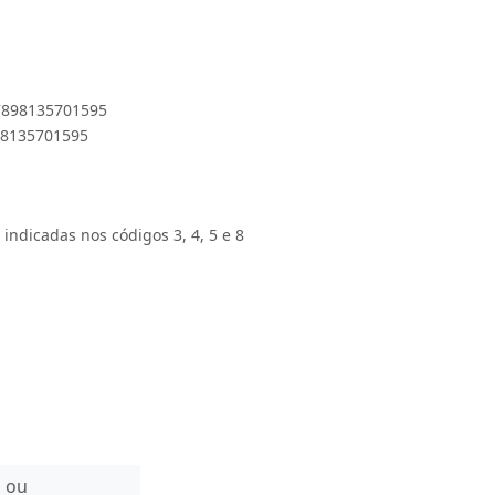
 7898135701595
898135701595
 indicadas nos códigos 3, 4, 5 e 8
n ou