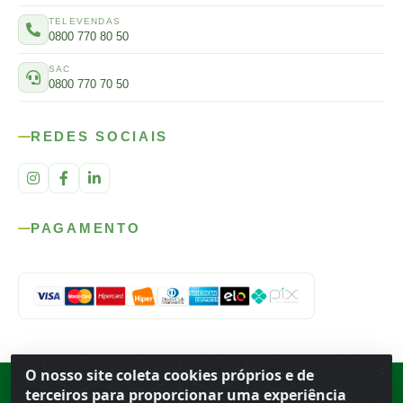
TELEVENDAS
0800 770 80 50
SAC
0800 770 70 50
REDES SOCIAIS
PAGAMENTO
O nosso site coleta cookies próprios e de
Rod. SP-215, s/n, km 98 — Área Rural
·
Porto Ferreira
/
SP
·
BR
· CEP
terceiros para proporcionar uma experiência