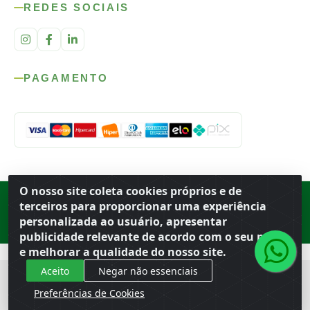
REDES SOCIAIS
PAGAMENTO
O nosso site coleta cookies próprios e de
Rod. SP-215, s/n, km 98 — Área Rural
·
Porto Ferreira
/
SP
·
BR
· CEP
terceiros para proporcionar uma experiência
13.669-899
· CNPJ 56.679.863/0001-91
personalizada ao usuário, apresentar
© 2026 Atacado Ideal
publicidade relevante de acordo com o seu perfil
e melhorar a qualidade do nosso site.
Aceito
Negar não essenciais
Preferências de Cookies