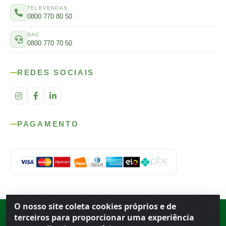
TELEVENDAS
0800 770 80 50
SAC
0800 770 70 50
REDES SOCIAIS
PAGAMENTO
O nosso site coleta cookies próprios e de
Rod. SP-215, s/n, km 98 — Área Rural
·
Porto Ferreira
/
SP
·
BR
· CEP
terceiros para proporcionar uma experiência
13.669-899
· CNPJ 56.679.863/0001-91