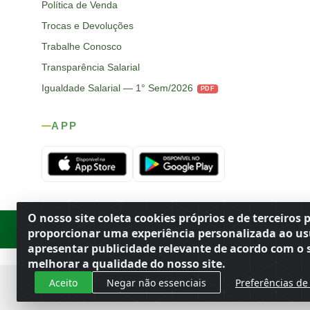
Política de Venda
Trocas e Devoluções
Trabalhe Conosco
Transparência Salarial
Igualdade Salarial — 1° Sem/2026
PDF
APP
O nosso site coleta cookies próprios e de terceiros 
Rod. SP-215, s/n, km 98 — Área Rural
·
Porto Ferreira
/
SP
·
BR
· CEP
proporcionar uma experiência personalizada ao us
apresentar publicidade relevante de acordo com o s
melhorar a qualidade do nosso site.
Aceito
Negar não essenciais
Preferências de