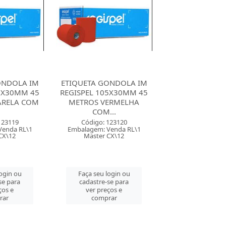
ONDOLA IM
ETIQUETA GONDOLA RR
ETIQUETA GON
05X30MM 45
ETIQUETAS 105X30MM
GRESPAN 10
ERMELHA
45 METROS VERMELHO
AMAREL
..
Código: 145538
Código: 161
Embalagem: Venda RL\1
Embalagem: Ven
123120
Master PT\3
Master RL
Venda RL\1
CX\12
Faça seu login ou
Faça seu log
cadastre-se para
cadastre-se 
login ou
ver preços e
ver preços
se para
comprar
comprar
ços e
rar