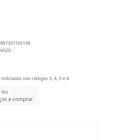
 7897357105136
OND20
 indicadas nos códigos 3, 4, 5 e 8
n ou
eços e comprar