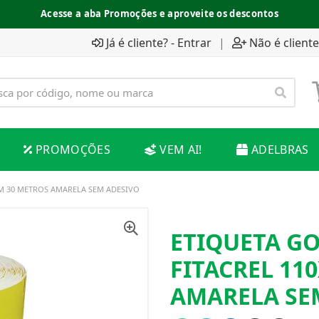
Acesse a aba Promoções e aproveite os descontos
Já é cliente? - Entrar
|
Não é cliente
PROMOÇÕES
VEM AI!
ADELBRAS
M 30 METROS AMARELA SEM ADESIVO
ETIQUETA G
FITACREL 11
AMARELA SE