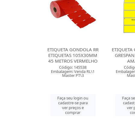
TA GONDOLA RR
ETIQUETA GONDOLA IM
ETIQUETA
TAS 105X30MM
GRESPAN 100X30MM
GRESPAN
ROS VERMELHO
AMARELA
BR
digo: 145538
Código: 161971
Códig
gem: Venda RL\1
Embalagem: Venda RL\1
Embalagem
aster PT\3
Master RL\1
Mast
 seu login ou
Faça seu login ou
Faça s
astre-se para
cadastre-se para
cadast
er preços e
ver preços e
ver 
comprar
comprar
co