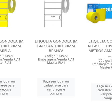
 GONDOLA IM
ETIQUETA GONDOLA IM
ETIQUETA G
 100X30MM
REGISPEL 105X30MM 45
REGISPEL 1
ANCA
METROS AMARELA COM
METROS V
...
COM.
o: 161972
: Venda RL\1
Código: 123119
Código: 
er RL\1
Embalagem: Venda RL\1
Embalagem: 
Master CX\12
Master 
eu login ou
re-se para
Faça seu login ou
Faça seu 
preços e
cadastre-se para
cadastre-
mprar
ver preços e
ver pre
comprar
comp