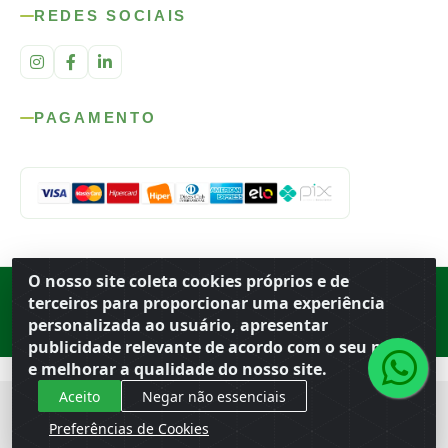
REDES SOCIAIS
PAGAMENTO
O nosso site coleta cookies próprios e de
Rod. SP-215, s/n, km 98 — Área Rural
·
Porto Ferreira
/
SP
·
BR
· CEP
terceiros para proporcionar uma experiência
13.669-899
· CNPJ 56.679.863/0001-91
personalizada ao usuário, apresentar
© 2026 Atacado Ideal
publicidade relevante de acordo com o seu perfil
e melhorar a qualidade do nosso site.
Aceito
Negar não essenciais
Preferências de Cookies