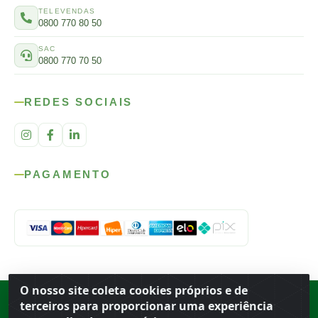
TELEVENDAS
0800 770 80 50
SAC
0800 770 70 50
REDES SOCIAIS
PAGAMENTO
O nosso site coleta cookies próprios e de
Rod. SP-215, s/n, km 98 — Área Rural
·
Porto Ferreira
/
SP
·
BR
· CEP
terceiros para proporcionar uma experiência
13.669-899
· CNPJ 56.679.863/0001-91