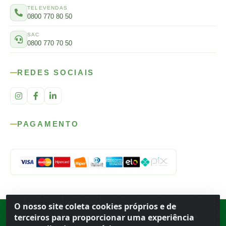
TELEVENDAS
0800 770 80 50
SAC
0800 770 70 50
REDES SOCIAIS
PAGAMENTO
O nosso site coleta cookies próprios e de
Rod. SP-215, s/n, km 98 — Área Rural
·
Porto Ferreira
/
SP
·
BR
· CEP
terceiros para proporcionar uma experiência
13.669-899
· CNPJ 56.679.863/0001-91