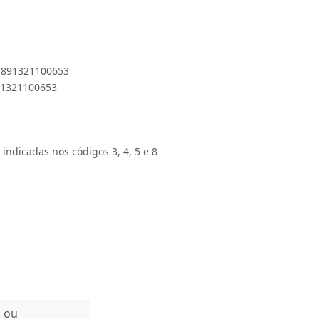
 7891321100653
891321100653
 indicadas nos códigos 3, 4, 5 e 8
n ou