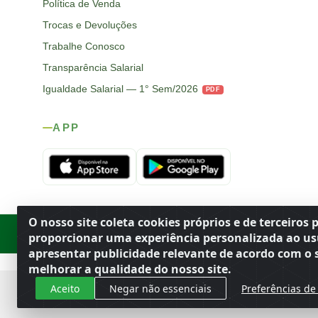
Política de Venda
Trocas e Devoluções
Trabalhe Conosco
Transparência Salarial
Igualdade Salarial — 1° Sem/2026
PDF
APP
O nosso site coleta cookies próprios e de terceiros 
Rod. SP-215, s/n, km 98 — Área Rural
·
Porto Ferreira
/
SP
·
BR
· CEP
proporcionar uma experiência personalizada ao us
apresentar publicidade relevante de acordo com o s
melhorar a qualidade do nosso site.
Aceito
Negar não essenciais
Preferências de