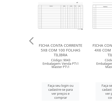
CONTA CORRENTE
FICHA CONTA CORRENTE
FICHA PAU
M 100 FOLHAS
4X6 COM 100 FOLHAS
6X9 
TILIBRA
TILIBRA
Códi
ódigo: 9043
Código: 9042
Embalagem
gem: Venda PT\1
Embalagem: Venda PT\1
Mast
aster PT\1
Master PT\1
Faça se
 seu login ou
Faça seu login ou
cadast
astre-se para
cadastre-se para
ver 
er preços e
ver preços e
co
comprar
comprar