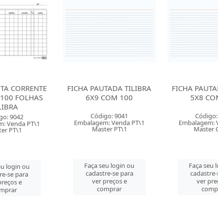
TADA TILIBRA
FICHA PAUTADA TILIBRA
FICHA PAUTA
COM 100
5X8 COM 100
4X6 CO
go: 9041
Código: 9040
Código:
: Venda PT\1
Embalagem: Venda PT\1
Embalagem: 
er PT\1
Master CM\50
Master 
u login ou
Faça seu login ou
Faça seu 
re-se para
cadastre-se para
cadastre-
preços e
ver preços e
ver pre
mprar
comprar
comp