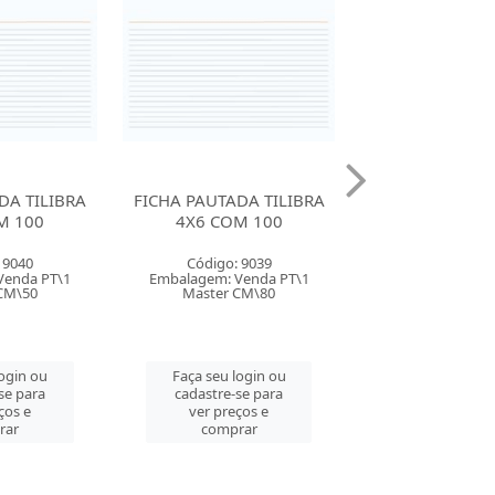
DA TILIBRA
FICHA PAUTADA TILIBRA
FICHA PAUTAD
M 100
3X5 COM 100
5X8 COM 50 F
DEGRAD
 9039
Código: 9038
Código: 159
Venda PT\1
Embalagem: Venda PT\1
Embalagem: Ven
CM\80
Master PT\1
Master CM
login ou
Faça seu login ou
Faça seu log
se para
cadastre-se para
cadastre-se 
ços e
ver preços e
ver preços
rar
comprar
comprar