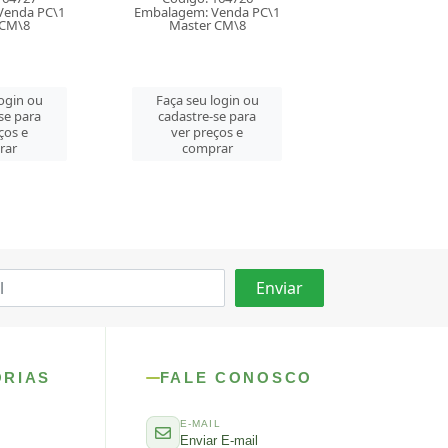
Código: 162803
Código: 160
Venda PC\1
Embalagem: Venda PC\1
Embalagem: Ven
 CM\8
Master CM\8
Master CM
login ou
Faça seu login ou
Faça seu log
se para
cadastre-se para
cadastre-se 
ços e
ver preços e
ver preços
rar
comprar
comprar
ORIAS
FALE CONOSCO
E-MAIL
Enviar E-mail