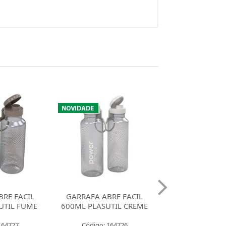
RE FACIL
GARRAFA ABRE FACIL
GARRAFA ABRE
TIL CREME
530ML PLASUTIL HARRY
970ML PLAS
POTTER
CAPIVAR
164726