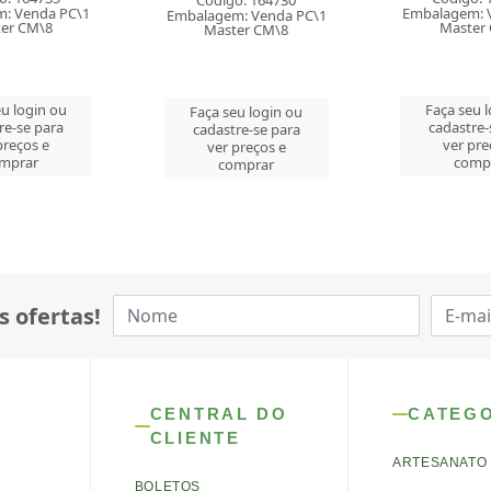
o: 164730
Embalagem: Venda PC\1
Embalagem: 
: Venda PC\1
Master CM\8
Master
er CM\8
Faça seu login ou
Faça seu 
u login ou
cadastre-se para
cadastre-
re-se para
ver preços e
ver pre
preços e
comprar
comp
mprar
s ofertas!
CENTRAL DO
CATEG
CLIENTE
ARTESANATO
BOLETOS