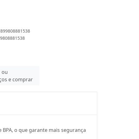
 7899808881538
899808881538
n ou
eços e comprar
e de BPA, o que garante mais segurança