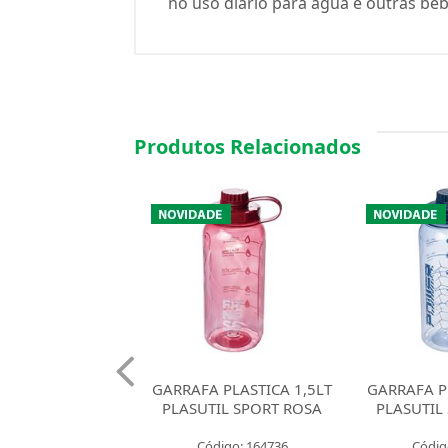
no uso diário para água e outras beb
Produtos Relacionados
 PLASTICA 1,5LT
GARRAFA PLASTICA 1,5LT
GARRAFA
IL SPORT ROSA
PLASUTIL SPORT FUME
530ML PL
SAO
digo: 164736
Código: 164735