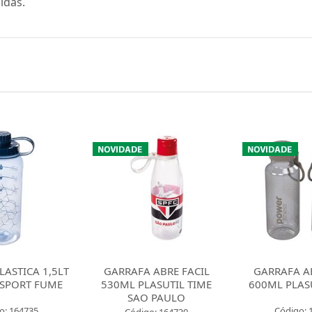
idas.
 ABRE FACIL
GARRAFA ABRE FACIL
GARRAFA AB
ASUTIL TIME
600ML PLASUTIL FUME
600ML PLASU
 PAULO
Código: 164727
Código: 