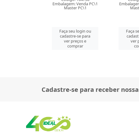
Códig
gem: Venda PC\1
Embalagem: Venda PC\1
Embalagem
aster PC\1
Master CM\8
Mast
 seu login ou
Faça seu login ou
Faça se
astre-se para
cadastre-se para
cadast
er preços e
ver preços e
ver 
comprar
comprar
co
Cadastre-se para receber nossa