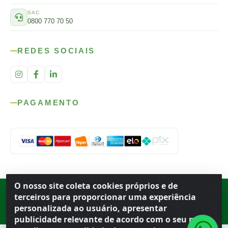
SAC
0800 770 70 50
REDES SOCIAIS
PAGAMENTO
O nosso site coleta cookies próprios e de
Rod. SP-215, s/n, km 98 — Área Rural
·
Porto Ferreira
/
SP
·
BR
· CEP
terceiros para proporcionar uma experiência
13.669-899
· CNPJ 56.679.863/0001-91
personalizada ao usuário, apresentar
© 2026 Atacado Ideal
publicidade relevante de acordo com o seu perfil