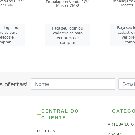
Embalagem: Venda PC\1
Embalagem: 
: Venda PC\1
Master CM\8
Master
er CM\8
Faça seu login ou
Faça seu 
u login ou
cadastre-se para
cadastre-
re-se para
ver preços e
ver pre
preços e
comprar
comp
mprar
s ofertas!
CENTRAL DO
CATEG
CLIENTE
ARTESANATO
BOLETOS
BAZAR