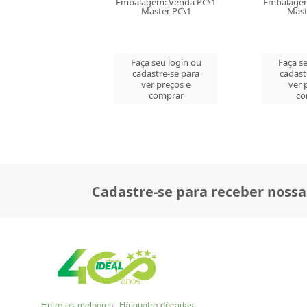
gem: Venda PC\1
Embalagem: Venda PC\1
Embalagem
aster PC\1
Master CM\8
Mast
 seu login ou
Faça seu login ou
Faça se
astre-se para
cadastre-se para
cadast
er preços e
ver preços e
ver 
comprar
comprar
co
Cadastre-se para receber nossa
Entre os melhores. Há quatro décadas,