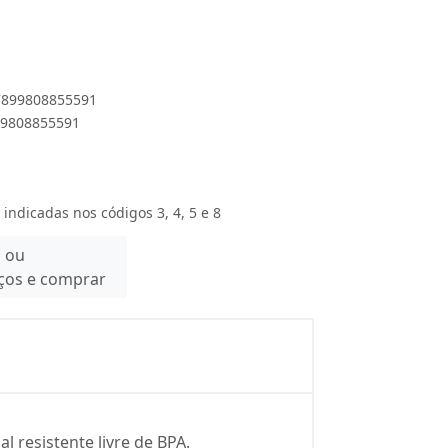
 7899808855591
899808855591
 indicadas nos códigos 3, 4, 5 e 8
n ou
eços e comprar
l resistente livre de BPA.