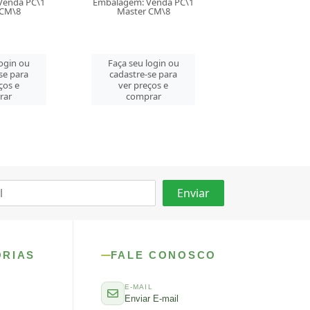
Venda PC\1
Embalagem: Venda PC\1
Embalagem: Ven
 CM\8
Master CM\8
Master CM
login ou
Faça seu login ou
Faça seu log
se para
cadastre-se para
cadastre-se 
ços e
ver preços e
ver preços
rar
comprar
comprar
ORIAS
FALE CONOSCO
E-MAIL
Enviar E-mail