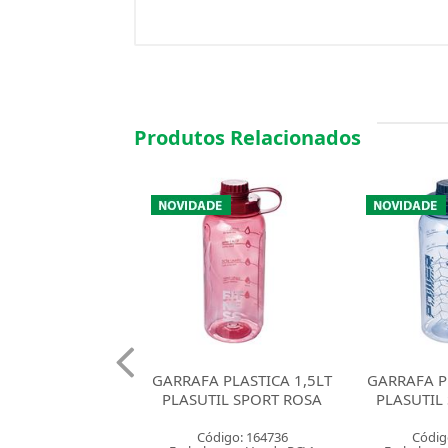
Produtos Relacionados
 PLASTICA 1,5LT
GARRAFA PLASTICA 1,5LT
GARRAFA
IL SPORT ROSA
PLASUTIL SPORT FUME
530ML PL
SAO
digo: 164736
Código: 164735
Códig