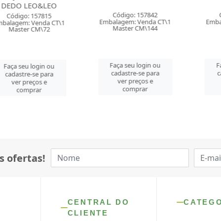
LEO&LEO
Código: 157842
Código: 
o: 157815
Embalagem: Venda CT\1
Embalagem: 
: Venda CT\1
Master CM\144
Master 
er CM\72
Faça seu login ou
Faça seu 
u login ou
cadastre-se para
cadastre-
re-se para
ver preços e
ver pre
preços e
comprar
comp
mprar
s ofertas!
CENTRAL DO
CATEG
CLIENTE