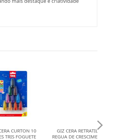
ando mais destaque e criatividade
URTON 10
GIZ CERA RETRATIL +
GIZ CERA RET
 FOGUETE
REGUA DE CRESCIMENTO
REGUA DE CRES