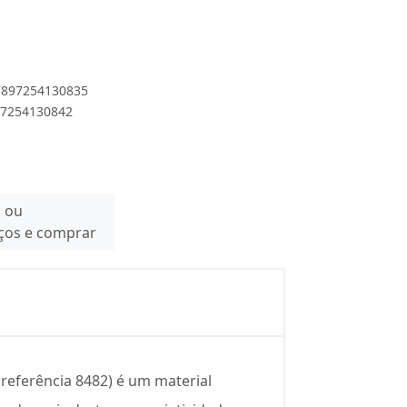
 7897254130835
897254130842
n ou
eços e comprar
(referência 8482) é um material