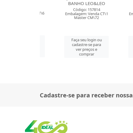
BANHO LEO&LEO
DEDO 
digo: 112080
Código: 157814
Códig
gem: Venda PT\6
Embalagem: Venda CT\1
Embalagem
ster CM\48
Master CM\72
Mast
 seu login ou
Faça seu login ou
Faça se
astre-se para
cadastre-se para
cadast
er preços e
ver preços e
ver 
comprar
comprar
co
Cadastre-se para receber nossa