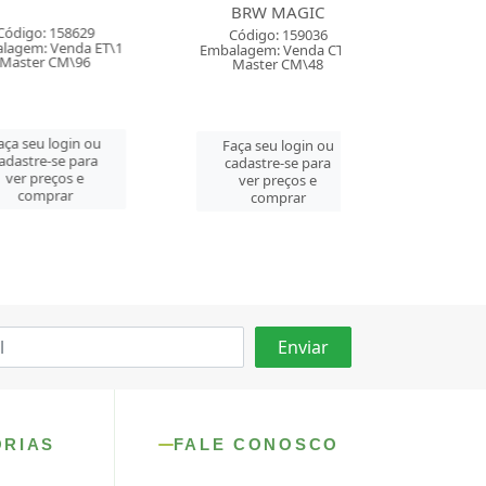
BRW MAGIC
BRW RAPT
158629
Código: 159036
Código: 159
Venda ET\1
Embalagem: Venda CT\1
Embalagem: Ven
CM\96
Master CM\48
Master CM
login ou
Faça seu login ou
Faça seu log
se para
cadastre-se para
cadastre-se 
ços e
ver preços e
ver preços
rar
comprar
comprar
ORIAS
FALE CONOSCO