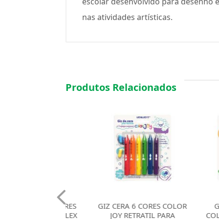
escolar desenvolvido para desenho e
nas atividades artísticas.
Produtos Relacionados
CERA 06 CORES
GIZ CERA 6 CORES COLOR
GIZ CER
IG GIZ ACRILEX
JOY RETRATIL PARA
COLOR JO