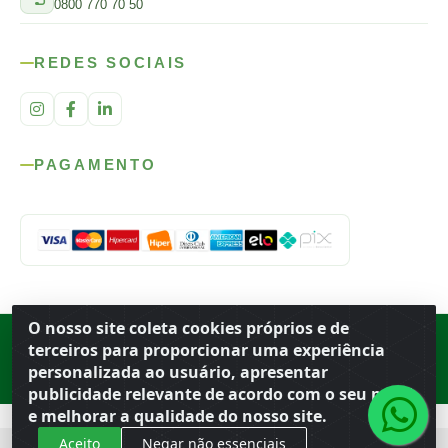
0800 770 70 50
REDES SOCIAIS
PAGAMENTO
O nosso site coleta cookies próprios e de
Rod. SP-215, s/n, km 98 — Área Rural
·
Porto Ferreira
/
SP
·
BR
· CEP
terceiros para proporcionar uma experiência
13.669-899
· CNPJ 56.679.863/0001-91
personalizada ao usuário, apresentar
© 2026 Atacado Ideal
publicidade relevante de acordo com o seu perfil
e melhorar a qualidade do nosso site.
Aceito
Negar não essenciais