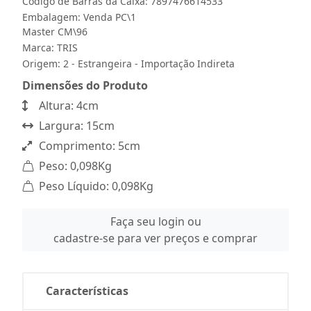
Código de Barras da Caixa: 7897476614533
Embalagem: Venda PC\1
Master CM\96
Marca:
TRIS
Origem: 2 - Estrangeira - Importação Indireta
Dimensões do Produto
Altura: 4cm
Largura: 15cm
Comprimento: 5cm
Peso: 0,098Kg
Peso Líquido: 0,098Kg
Faça seu login ou
cadastre-se para ver preços e comprar
Características